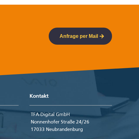
Anfrage per Mail
Kontakt
TFA-Digital GmbH
Nonnenhofer Straße 24/26
17033 Neubrandenburg