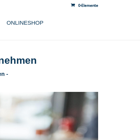
0-Elemente
ONLINESHOP
ernehmen
n -